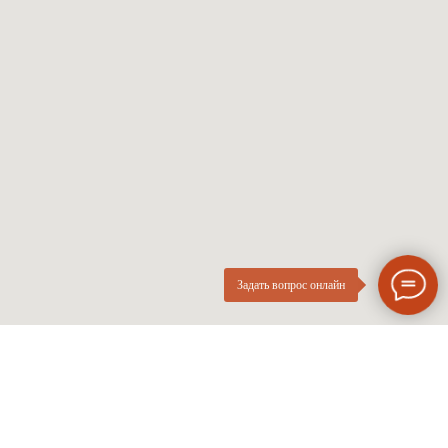
Мужские оправы
Про оптику
Женские оправы
Линзы по рецепту
Детские оправы
Частые вопросы
Контакты
ОПтика
О компании
Нового
ИП Курач М.Е.
Поколения
ИНН 026616628251
Разработка сайта
Политика приватности
Задать вопрос онлайн