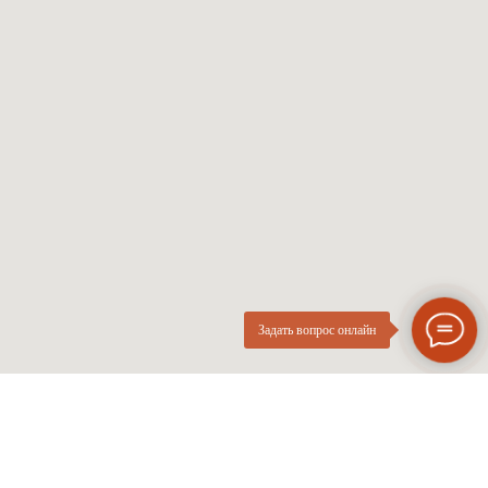
Солнцезащитные
Проверка зрения
Мужские оправы
Про оптику
Женские оправы
Линзы по рецепту
Детские оправы
Частые вопросы
Контакты
ОПтика
О компании
Нового
ИП Курач М.Е.
Поколения
ИНН 026616628251
Разработка сайта
Политика приватности
Задать вопрос онлайн