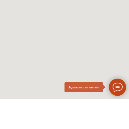
Солнцезащитные
Проверка зрения
Мужские оправы
Про оптику
Женские оправы
Линзы по рецепту
Детские оправы
Частые вопросы
Контакты
ОПтика
О компании
Нового
ИП Курач М.Е.
Поколения
ИНН 026616628251
Разработка сайта
Политика приватности
Задать вопрос онлайн