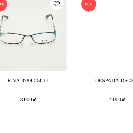
0%
NEW
RIVA 8789 C5C11
DESPADA DSC2
3 000
₽
4 000
₽