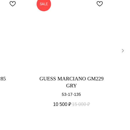
SALE
85
GUESS MARCIANO GM229
GRY
53-17-135
10 500
₽
15 000
₽