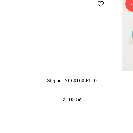
-5
Stepper SI 60160 F010
21 000
₽