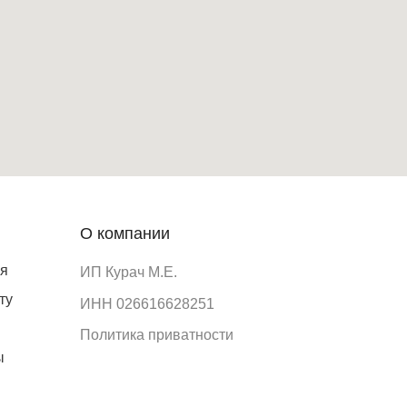
О компании
ия
ИП Курач М.Е.
ту
ИНН 026616628251
Политика приватности
ы