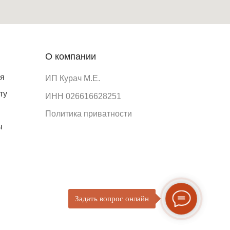
О компании
ия
ИП Курач М.Е.
ту
ИНН 026616628251
Политика приватности
ы
Задать вопрос онлайн