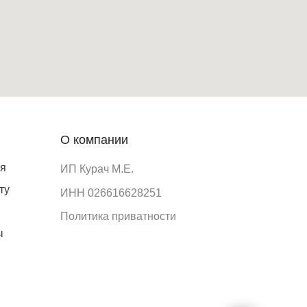
О компании
ия
ИП Курач М.Е.
ту
ИНН 026616628251
Политика приватности
ы