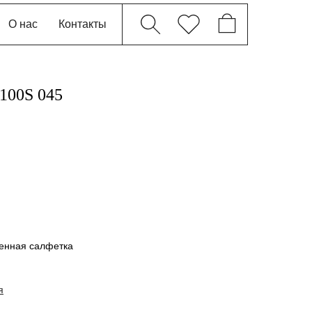
О нас
Контакты
9100S 045
енная салфетка
я