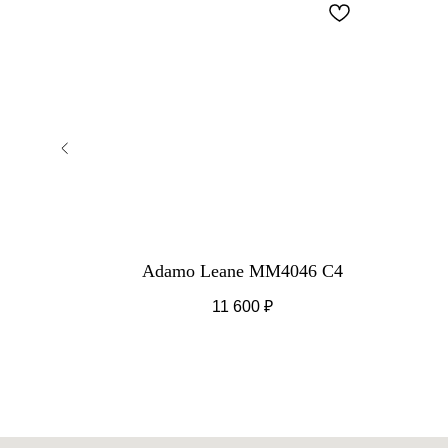
1 C4
Adamo Leane MM4046 C4
11 600
₽