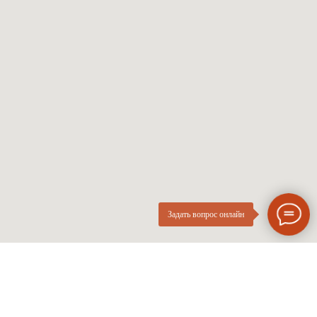
Солнцезащитные
Проверка зрения
Мужские оправы
Про оптику
Женские оправы
Линзы по рецепту
Детские оправы
Частые вопросы
Контакты
ОПтика
О компании
Нового
ИП Курач М.Е.
Поколения
ИНН 026616628251
Разработка сайта
Политика приватности
Задать вопрос онлайн