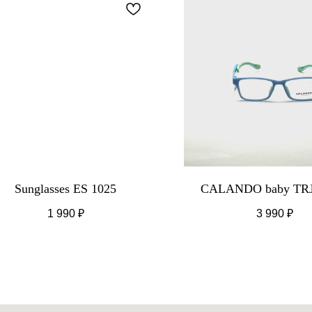
Sunglasses ES 1025
CALANDO baby TRJ
1 990
₽
3 990
₽