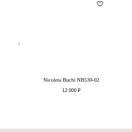
 C1
Nicoleta Buchi NB530-02
12 000
₽