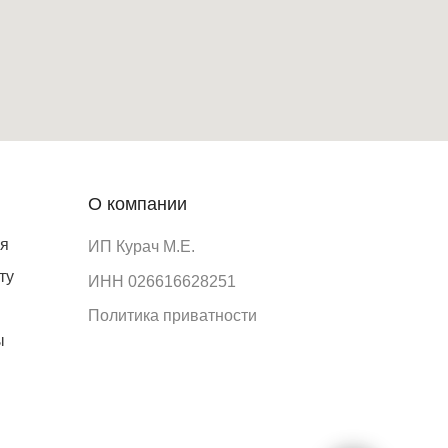
О компании
ия
ИП Курач М.Е.
ту
ИНН 026616628251
Политика приватности
ы