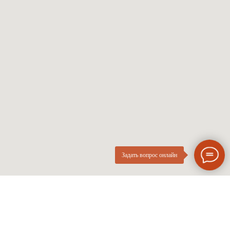
Солнцезащитные
Проверка зрения
Мужские оправы
Про оптику
Женские оправы
Линзы по рецепту
Детские оправы
Частые вопросы
Контакты
ОПтика
О компании
Нового
ИП Курач М.Е.
Поколения
ИНН 026616628251
Разработка сайта
Политика приватности
Задать вопрос онлайн