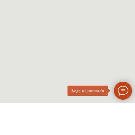
Солнцезащитные
Проверка зрения
Мужские оправы
Про оптику
Женские оправы
Линзы по рецепту
Детские оправы
Частые вопросы
Контакты
ОПтика
О компании
Нового
ИП Курач М.Е.
Поколения
ИНН 026616628251
Разработка сайта
Политика приватности
Задать вопрос онлайн