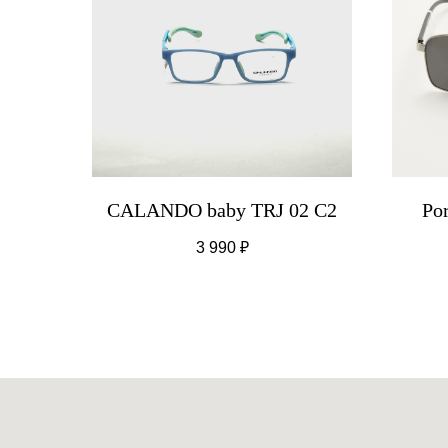
CALANDO baby TRJ 02 C2
Po
3 990
₽