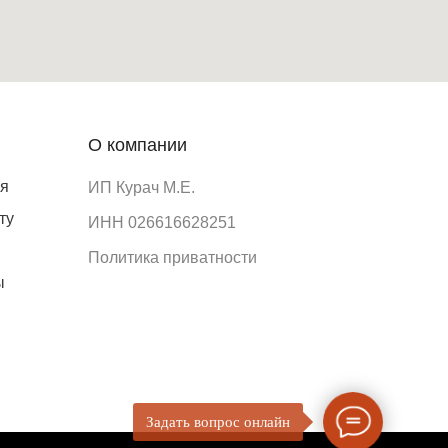
О компании
ия
ИП Курач М.Е.
ту
ИНН 026616628251
Политика приватности
ы
Задать вопрос онлайн