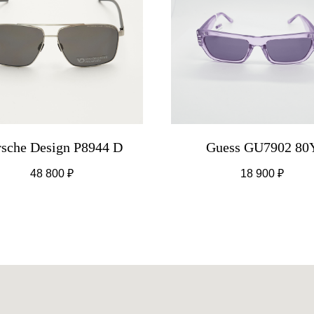
rsche Design P8944 D
Guess GU7902 80
48 800
₽
18 900
₽