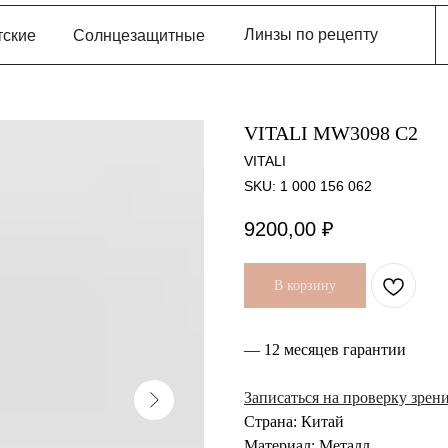
Линзы по рецепту
тские
Солнцезащитные
VITALI MW3098 C2
VITALI
SKU:
1 000 156 062
9200,00
₽
В корзину
— 12 месяцев гарантии
Записаться на проверку зрен
Страна: Китай
Материал: Металл