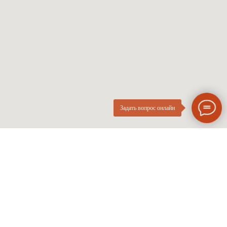
Женские оправы
Линзы по рецепту
Детские оправы
Частые вопросы
Контакты
ОПтика
О компании
Нового
ИП Курач М.Е.
Поколения
ИНН 026616628251
Разработка сайта
Политика приватности
Задать вопрос онлайн