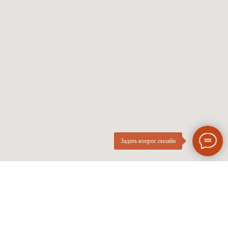
Мужские оправы
Про оптику
Женские оправы
Линзы по рецепту
Детские оправы
Частые вопросы
Контакты
ОПтика
О компании
Нового
ИП Курач М.Е.
Поколения
ИНН 026616628251
Разработка сайта
Политика приватности
Задать вопрос онлайн