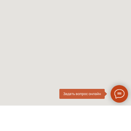
Солнцезащитные
Проверка зрения
Мужские оправы
Про оптику
Женские оправы
Линзы по рецепту
Детские оправы
Частые вопросы
Контакты
ОПтика
О компании
Нового
ИП Курач М.Е.
Поколения
ИНН 026616628251
Разработка сайта
Политика приватности
Задать вопрос онлайн