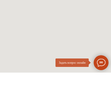
Женские оправы
Линзы по рецепту
Детские оправы
Частые вопросы
Контакты
ОПтика
О компании
Нового
ИП Курач М.Е.
Поколения
ИНН 026616628251
Разработка сайта
Политика приватности
Задать вопрос онлайн