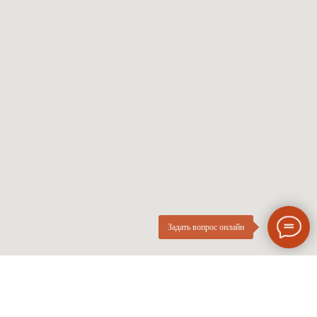
Солнцезащитные
Проверка зрения
Мужские оправы
Про оптику
Женские оправы
Линзы по рецепту
Детские оправы
Частые вопросы
Контакты
ОПтика
О компании
Нового
ИП Курач М.Е.
Поколения
ИНН 026616628251
Разработка сайта
Политика приватности
Задать вопрос онлайн