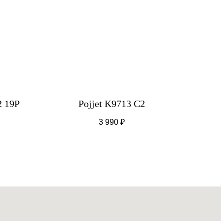
2 19P
Pojjet K9713 C2
3 990
₽