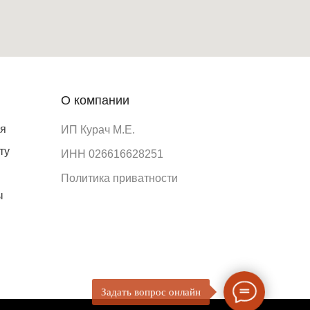
О компании
ия
ИП Курач М.Е.
ту
ИНН 026616628251
Политика приватности
ы
Задать вопрос онлайн