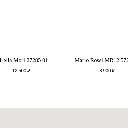
rella Mori 27285 01
Mario Rossi MR12 57
12 500
₽
8 900
₽