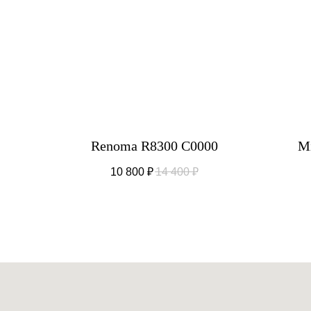
Renoma R8300 C0000
Mi
10 800
₽
14 400
₽