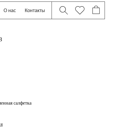
О нас
Контакты
3
менная салфетка
ия