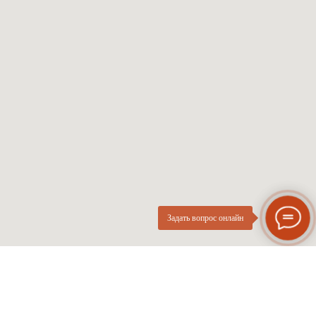
Солнцезащитные
Проверка зрения
Мужские оправы
Про оптику
Женские оправы
Линзы по рецепту
Детские оправы
Частые вопросы
Контакты
ОПтика
О компании
Нового
ИП Курач М.Е.
Поколения
ИНН 026616628251
Разработка сайта
Политика приватности
Задать вопрос онлайн