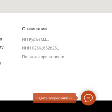
О компании
ия
ИП Курач М.Е.
ту
ИНН 026616628251
Политика приватности
ы
Задать вопрос онлайн