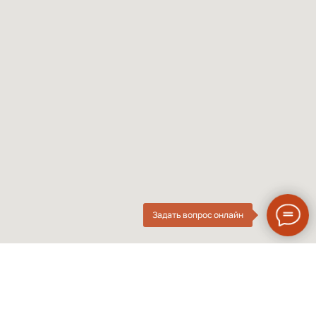
Солнцезащитные
Проверка зрения
Мужские оправы
Про оптику
Женские оправы
Линзы по рецепту
Детские оправы
Частые вопросы
Контакты
О компании
ОПтика
Нового
ИП Курач М.Е.
Поколения
ИНН 026616628251
Разработка сайта
Политика приватности
Задать вопрос онлайн