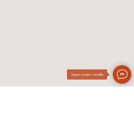
Женские оправы
Линзы по рецепту
Детские оправы
Частые вопросы
Контакты
ОПтика
О компании
Нового
ИП Курач М.Е.
Поколения
ИНН 026616628251
Разработка сайта
Политика приватности
Задать вопрос онлайн