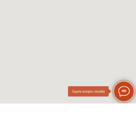
Солнцезащитные
Проверка зрения
Мужские оправы
Про оптику
Женские оправы
Линзы по рецепту
Детские оправы
Частые вопросы
Контакты
ОПтика
О компании
Нового
ИП Курач М.Е.
Поколения
ИНН 026616628251
Разработка сайта
Политика приватности
Задать вопрос онлайн