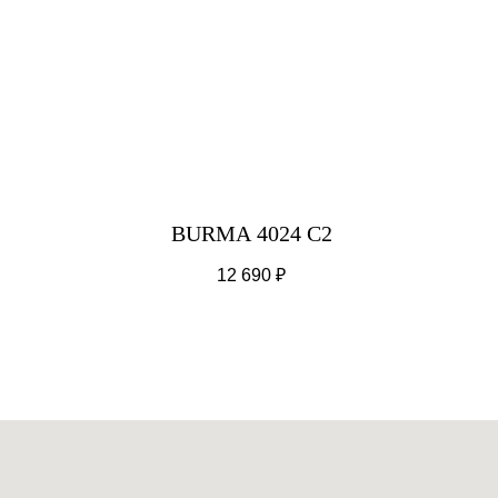
BURMA 4024 С2
12 690
₽