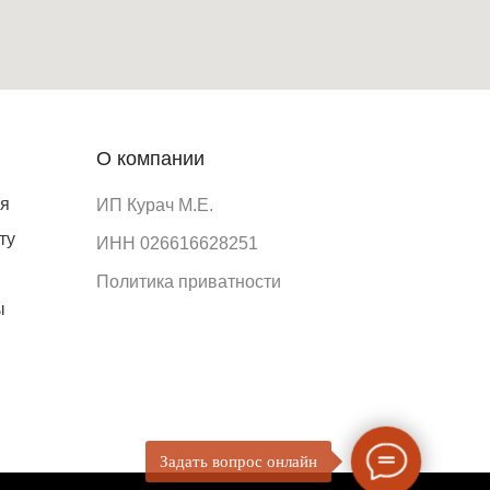
О компании
ия
ИП Курач М.Е.
ту
ИНН 026616628251
Политика приватности
ы
Задать вопрос онлайн