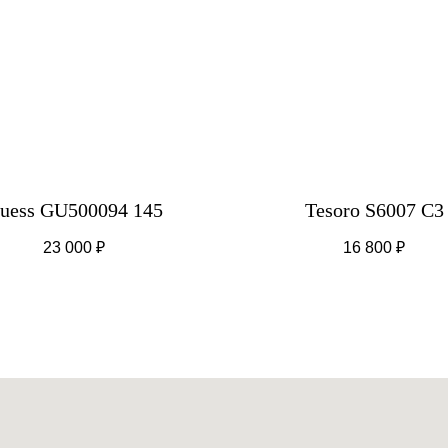
uess GU500094 145
Tesoro S6007 C3
23 000
₽
16 800
₽