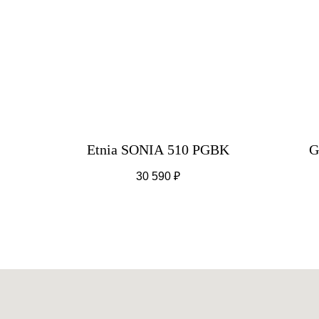
Etnia SONIA 510 PGBK
G
30 590
₽