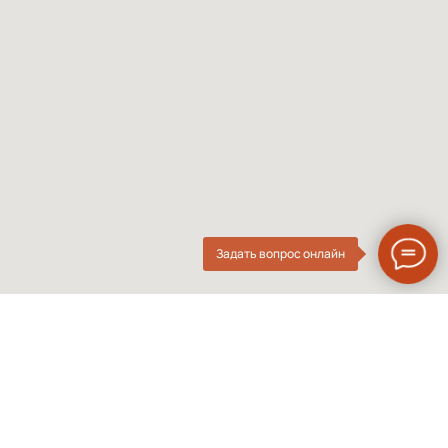
Женские оправы
Линзы по рецепту
Детские оправы
Частые вопросы
Контакты
ОПтика
О компании
Нового
ИП Курач М.Е.
Поколения
ИНН 026616628251
Разработка сайта
Политика приватности
Задать вопрос онлайн