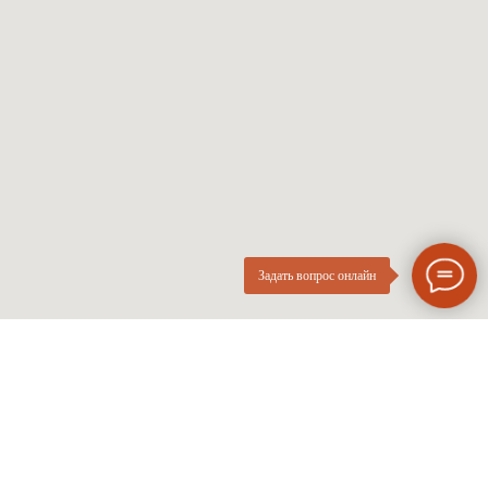
Женские оправы
Линзы по рецепту
Детские оправы
Частые вопросы
Контакты
ОПтика
О компании
Нового
ИП Курач М.Е.
Поколения
ИНН 026616628251
Разработка сайта
Политика приватности
Задать вопрос онлайн