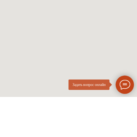
Мужские оправы
Про оптику
Женские оправы
Линзы по рецепту
Детские оправы
Частые вопросы
Контакты
ОПтика
О компании
Нового
ИП Курач М.Е.
Поколения
ИНН 026616628251
Разработка сайта
Политика приватности
Задать вопрос онлайн