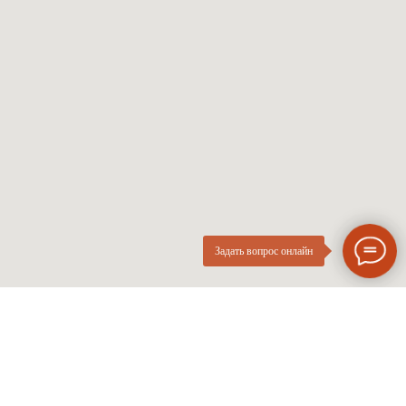
Мужские оправы
Про оптику
Женские оправы
Линзы по рецепту
Детские оправы
Частые вопросы
Контакты
ОПтика
О компании
Нового
ИП Курач М.Е.
Поколения
ИНН 026616628251
Разработка сайта
Политика приватности
Задать вопрос онлайн