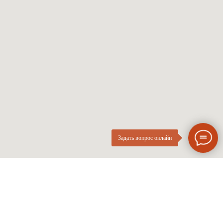
Мужские оправы
Про оптику
Женские оправы
Линзы по рецепту
Детские оправы
Частые вопросы
Контакты
ОПтика
О компании
Нового
ИП Курач М.Е.
Поколения
ИНН 026616628251
Разработка сайта
Политика приватности
Задать вопрос онлайн