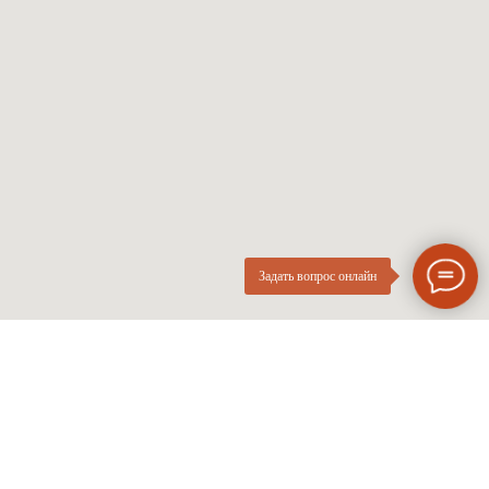
Женские оправы
Линзы по рецепту
Детские оправы
Частые вопросы
Контакты
ОПтика
О компании
Нового
ИП Курач М.Е.
Поколения
ИНН 026616628251
Разработка сайта
Политика приватности
Задать вопрос онлайн