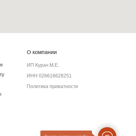
О компании
ия
ИП Курач М.Е.
ту
ИНН 026616628251
Политика приватности
ы