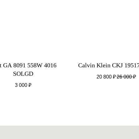
t GA 8091 558W 4016
Calvin Klein CKJ 1951
SOLGD
20 800
₽
26 000
₽
3 000
₽