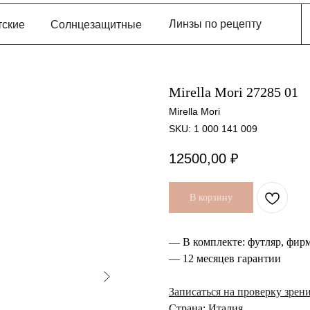
Линзы по рецепту
тские
Солнцезащитные
Mirella Mori 27285 01
Mirella Mori
SKU:
1 000 141 009
12500,00
₽
В корзину
— В комплекте: футляр, фир
— 12 месяцев гарантии
Записаться на проверку зрен
Страна: Италия