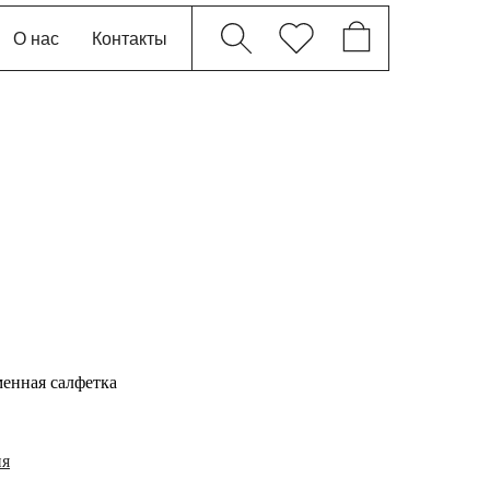
О нас
Контакты
менная салфетка
ия