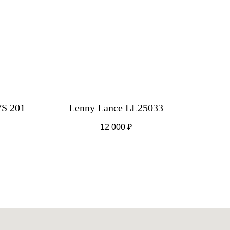
7S 201
Lenny Lance LL25033
12 000
₽