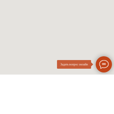
Женские оправы
Линзы по рецепту
Детские оправы
Частые вопросы
Контакты
ОПтика
О компании
Нового
ИП Курач М.Е.
Поколения
ИНН 026616628251
Разработка сайта
Политика приватности
Задать вопрос онлайн