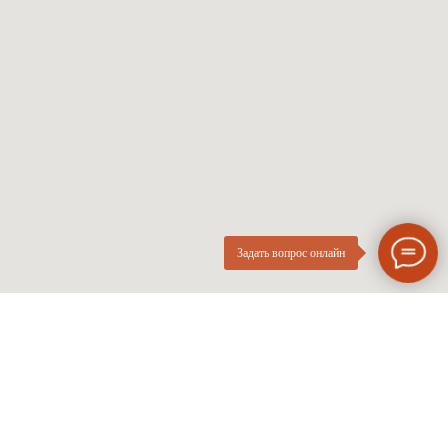
Женские оправы
Линзы по рецепту
Детские оправы
Частые вопросы
Контакты
ОПтика
О компании
Нового
ИП Курач М.Е.
Поколения
ИНН 026616628251
Разработка сайта
Политика приватности
Задать вопрос онлайн