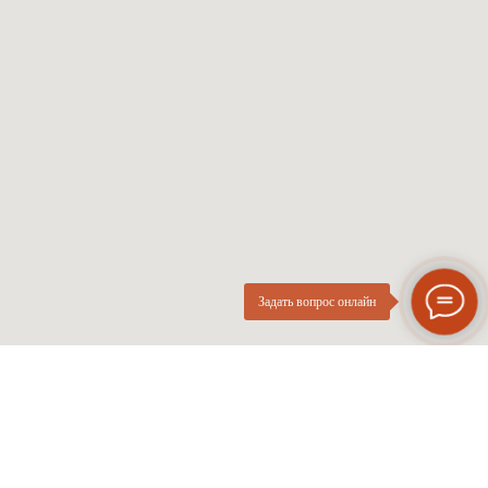
Мужские оправы
Про оптику
Женские оправы
Линзы по рецепту
Детские оправы
Частые вопросы
Контакты
ОПтика
О компании
Нового
ИП Курач М.Е.
Поколения
ИНН 026616628251
Разработка сайта
Политика приватности
Задать вопрос онлайн